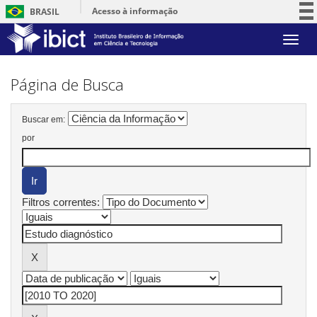
Acesso à informação
BRASIL
Participe
Skip
Serviços
navigation
Legislação
Página de Busca
Canais
Buscar em:
por
Filtros correntes: