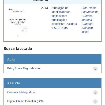
2013
Atribuição de
Brito, Ronie
identificadores
Fagundes de
;
digitais para
Guedes,
publicações
Mariana
científicas: DOI para
Giubertti
;
o SEER/OJS
Shintaku,
Milton
Busca facetada
Autor
Brito, Ronie Fagundes de
1
Assunto
Controle bibliográfico
1
Digital Object Identifier (DOI)
1