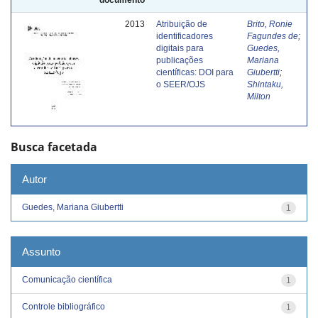
2013
Atribuição de
Brito, Ronie
identificadores
Fagundes de
;
digitais para
Guedes,
publicações
Mariana
científicas: DOI para
Giubertti
;
o SEER/OJS
Shintaku,
Milton
Busca facetada
Autor
Guedes, Mariana Giubertti
1
Assunto
Comunicação científica
1
Controle bibliográfico
1