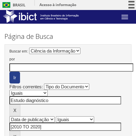
Acesso à informação
BRASIL
Participe
Skip
Serviços
navigation
Legislação
Página de Busca
Canais
Buscar em:
por
Filtros correntes: