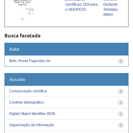
científicas: DOI para
Giubertti
;
o SEER/OJS
Shintaku,
Milton
Busca facetada
Autor
Brito, Ronie Fagundes de
1
Assunto
Comunicação científica
1
Controle bibliográfico
1
Digital Object Identifier (DOI)
1
Organização da informação
1