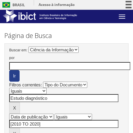
Acesso à informação
BRASIL
Participe
Skip
Serviços
navigation
Legislação
Página de Busca
Canais
Buscar em:
por
Filtros correntes: