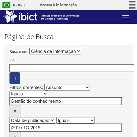
Acesso à informação
BRASIL
Participe
Skip
Serviços
navigation
Legislação
Página de Busca
Canais
Buscar em:
por
Filtros correntes: