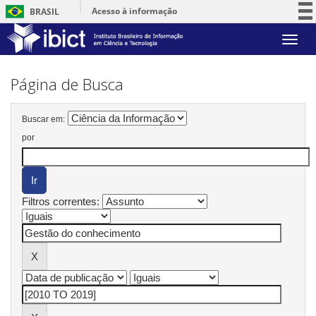
Acesso à informação
BRASIL
Participe
Skip
Serviços
navigation
Legislação
Página de Busca
Canais
Buscar em:
por
Filtros correntes: