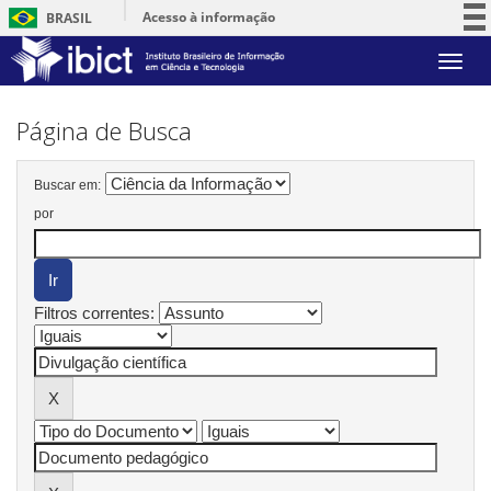
Acesso à informação
BRASIL
Participe
Skip
Serviços
navigation
Legislação
Página de Busca
Canais
Buscar em:
por
Filtros correntes: