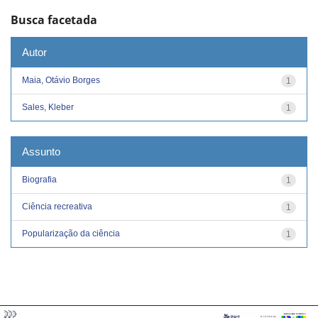
Busca facetada
Autor
Maia, Otávio Borges
1
Sales, Kleber
1
Assunto
Biografia
1
Ciência recreativa
1
Popularização da ciência
1