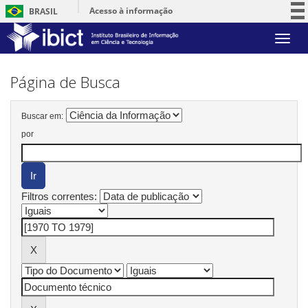
Acesso à informação
BRASIL
Participe
Skip
Serviços
navigation
Legislação
Página de Busca
Canais
Buscar em:
por
Filtros correntes: