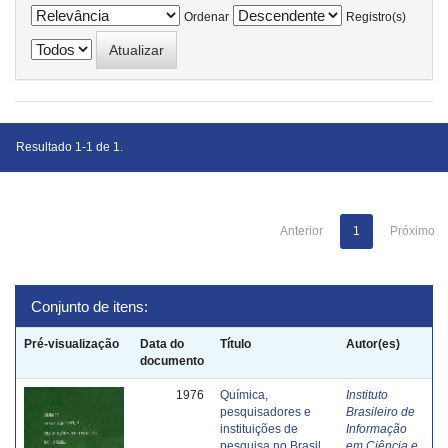
Ordenar
Registro(s)
Resultado 1-1 de 1.
Anterior
1
Próximo
Conjunto de itens:
Pré-visualização
Data do
Título
Autor(es)
documento
1976
Química,
Instituto
pesquisadores e
Brasileiro de
instituições de
Informação
pesquisa no Brasil
em Ciência e