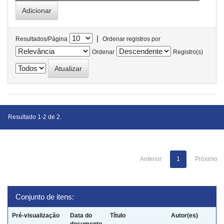
|
Resultados/Página
Ordenar registros por
Ordenar
Registro(s)
Resultado 1-2 de 2.
Anterior
1
Próximo
Conjunto de itens:
Pré-visualização
Data do
Título
Autor(es)
documento