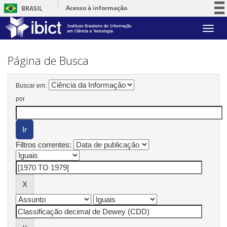
Acesso à informação
BRASIL
Participe
Skip
Serviços
navigation
Legislação
Página de Busca
Canais
Buscar em:
por
Filtros correntes: