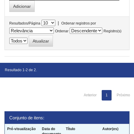
|
Resultados/Página
Ordenar registros por
Ordenar
Registro(s)
Resultado 1-2 de 2.
Anterior
1
Próximo
Conjunto de itens:
Pré-visualização
Data do
Título
Autor(es)
documento