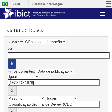
Acesso à informação
BRASIL
Participe
Skip
Serviços
navigation
Legislação
Página de Busca
Canais
Buscar em:
por
Filtros correntes: