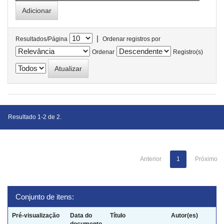
|
Resultados/Página
Ordenar registros por
Ordenar
Registro(s)
Resultado 1-2 de 2.
Anterior
1
Próximo
Conjunto de itens:
Pré-visualização
Data do
Título
Autor(es)
documento