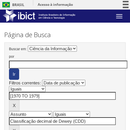
Acesso à informação
BRASIL
Participe
Skip
Serviços
navigation
Legislação
Página de Busca
Canais
Buscar em:
por
Filtros correntes: