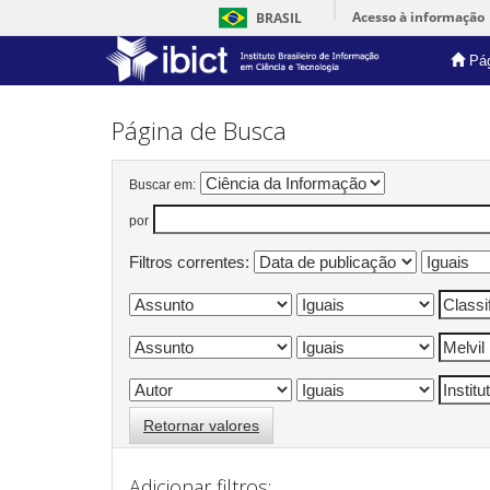
Acesso à informação
BRASIL
Pág
Skip
navigation
Página de Busca
Buscar em:
por
Filtros correntes:
Retornar valores
Adicionar filtros: