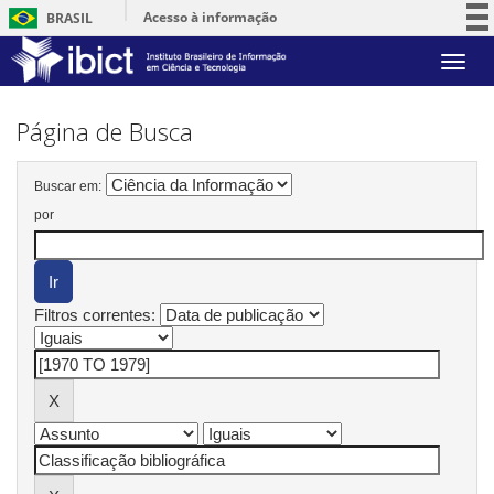
Acesso à informação
BRASIL
Participe
Skip
Serviços
navigation
Legislação
Página de Busca
Canais
Buscar em:
por
Filtros correntes: