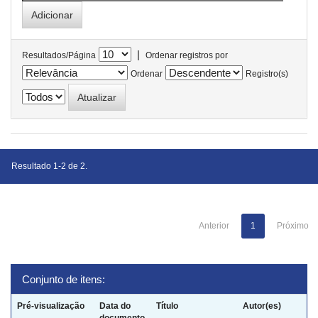
|
Resultados/Página
Ordenar registros por
Ordenar
Registro(s)
Resultado 1-2 de 2.
Anterior
1
Próximo
Conjunto de itens:
Pré-visualização
Data do
Título
Autor(es)
documento