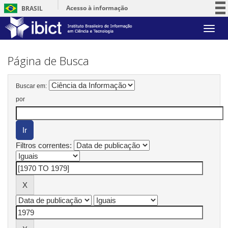
Acesso à informação
BRASIL
Participe
Skip
Serviços
navigation
Legislação
Página de Busca
Canais
Buscar em:
por
Filtros correntes: