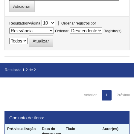
|
Resultados/Página
Ordenar registros por
Ordenar
Registro(s)
Resultado 1-2 de 2.
Anterior
1
Próximo
Conjunto de itens:
Pré-visualização
Data do
Título
Autor(es)
documento