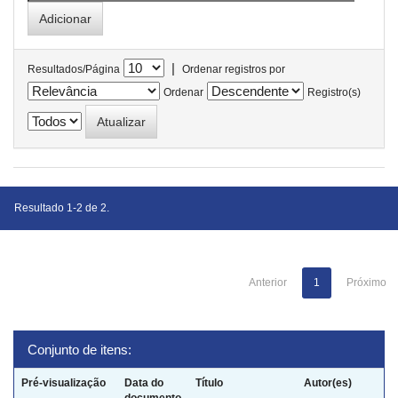
|
Resultados/Página
Ordenar registros por
Ordenar
Registro(s)
Resultado 1-2 de 2.
Anterior
1
Próximo
Conjunto de itens:
Pré-visualização
Data do
Título
Autor(es)
documento