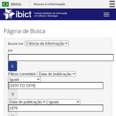
Acesso à informação
BRASIL
Participe
Skip
Serviços
navigation
Legislação
Página de Busca
Canais
Buscar em:
por
Filtros correntes: