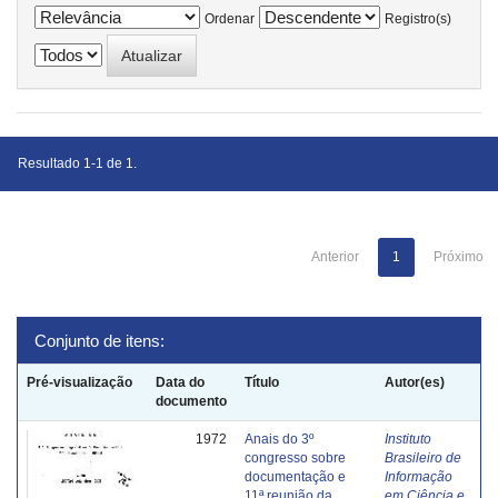
Ordenar
Registro(s)
Resultado 1-1 de 1.
Anterior
1
Próximo
Conjunto de itens:
Pré-visualização
Data do
Título
Autor(es)
documento
1972
Anais do 3º
Instituto
congresso sobre
Brasileiro de
documentação e
Informação
11ª reunião da
em Ciência e