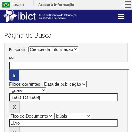
Acesso à informação
BRASIL
Participe
Skip
Serviços
navigation
Legislação
Página de Busca
Canais
Buscar em:
por
Filtros correntes: