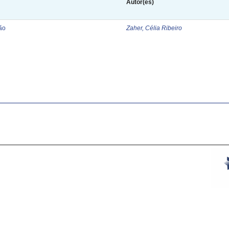
Autor(es)
ão
Zaher, Célia Ribeiro