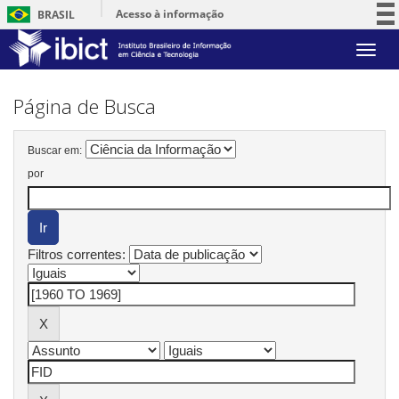
Acesso à informação
BRASIL
Participe
Skip
Serviços
navigation
Legislação
Página de Busca
Canais
Buscar em:
por
Filtros correntes: