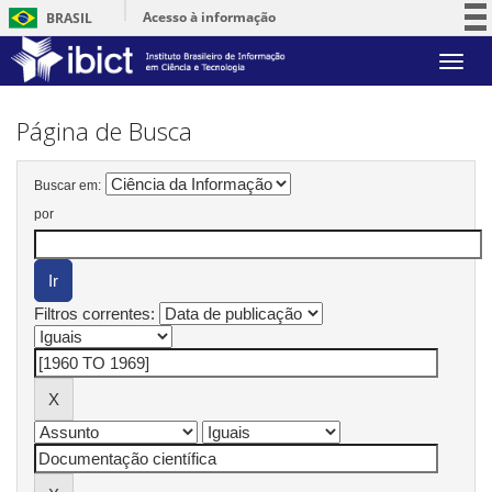
Acesso à informação
BRASIL
Participe
Skip
Serviços
navigation
Legislação
Página de Busca
Canais
Buscar em:
por
Filtros correntes: