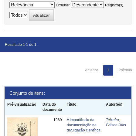
Ordenar
Registro(s)
Resultado 1-1 de 1.
Anterior
1
Próximo
Conjunto de itens:
Pré-visualização
Data do
Título
Autor(es)
documento
1969
A importância da
Teixeira,
documentação na
Edison Dias
divulgação científica