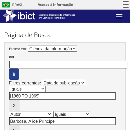
Acesso à informação
BRASIL
Participe
Skip
Serviços
navigation
Legislação
Página de Busca
Canais
Buscar em:
por
Filtros correntes: