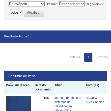
Ordenar
Registro(s)
Resultado 1-1 de 1.
Anterior
1
Próximo
Conjunto de itens:
Pré-visualização
Data do
Título
Autor(es)
documento
1969
Teoria e prática dos
Barbosa,
sistemas de
Alice Príncipe
classificação
bibliográfica