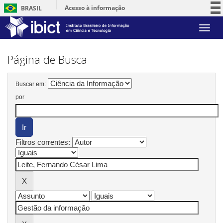
Acesso à informação
BRASIL
Participe
Skip
Serviços
navigation
Legislação
Página de Busca
Canais
Buscar em:
por
Filtros correntes: