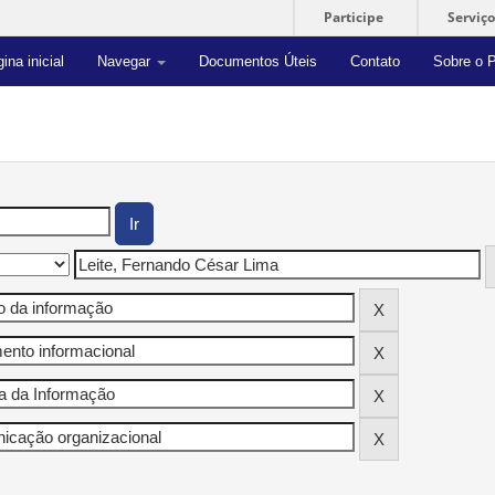
Participe
Serviço
ina inicial
Navegar
Documentos Úteis
Contato
Sobre o P