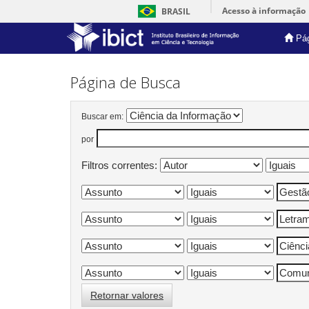
Acesso à informação
BRASIL
Pág
Skip
navigation
Página de Busca
Buscar em:
por
Filtros correntes:
Retornar valores