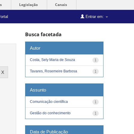
s
Legislação
Canais
ortal
Entrar em:
Busca facetada
Autor
Costa, Sely Maria de Souza
1
Tavares, Rosemeire Barbosa
1
Assunto
Comunicação científica
1
Gestão do conhecimento
1
Data de Publicação