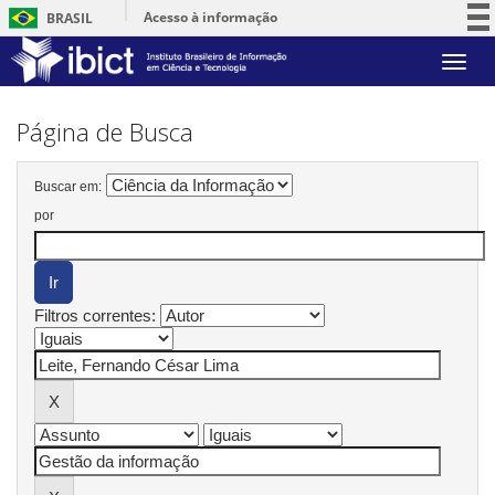
Acesso à informação
BRASIL
Participe
Skip
Serviços
navigation
Legislação
Página de Busca
Canais
Buscar em:
por
Filtros correntes: