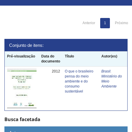
Anterior
1
Próximo
Conjunto de itens:
Pré-visualização
Data do
Título
Autor(es)
documento
2012
O que o brasileiro
Brasil.
pensa do meio
Ministério do
ambiente e do
Meio
consumo
Ambiente
sustentável
Busca facetada