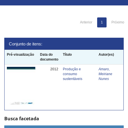
Anterior
1
Próximo
Conjunto de itens:
Pré-visualização
Data do
Título
Autor(es)
documento
2012
Produção e
Amaro,
consumo
Meiriane
sustentáveis
Nunes
Busca facetada