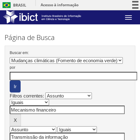
Acesso à informação
BRASIL
Participe
Skip
Serviços
navigation
Legislação
Página de Busca
Canais
Buscar em:
por
Filtros correntes: