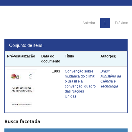
Anterior
1
Próximo
Conjunto de itens:
Pré-visualização
Data do
Título
Autor(es)
documento
1993
Convenção sobre
Brasil.
mudança do clima:
Ministério da
o Brasil e a
Ciência e
convenção: quadro
Tecnologia
das Nações
Unidas
Busca facetada