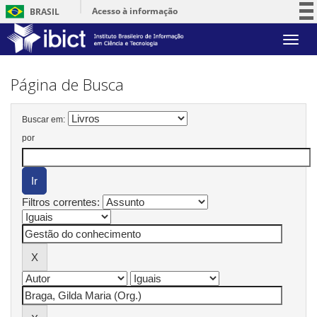
Acesso à informação
BRASIL
Participe
Skip
Serviços
navigation
Legislação
Página de Busca
Canais
Buscar em:
por
Filtros correntes: