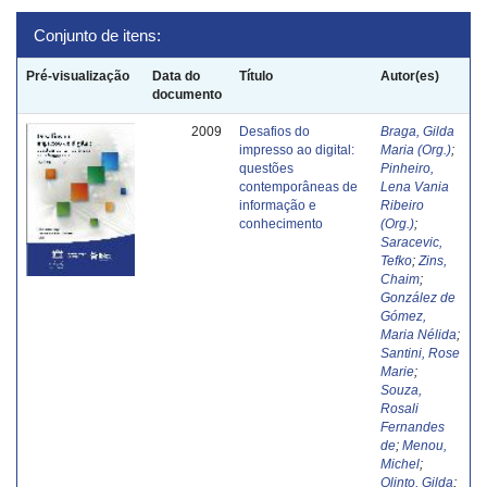
Conjunto de itens:
Pré-visualização
Data do
Título
Autor(es)
documento
2009
Desafios do
Braga, Gilda
impresso ao digital:
Maria (Org.)
;
questões
Pinheiro,
contemporâneas de
Lena Vania
informação e
Ribeiro
conhecimento
(Org.)
;
Saracevic,
Tefko
;
Zins,
Chaim
;
González de
Gómez,
Maria Nélida
;
Santini, Rose
Marie
;
Souza,
Rosali
Fernandes
de
;
Menou,
Michel
;
Olinto, Gilda
;