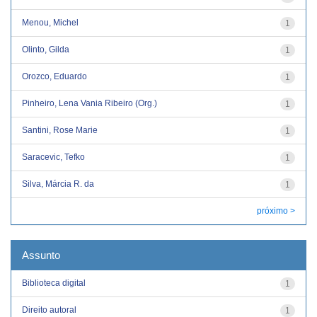
Menou, Michel
1
Olinto, Gilda
1
Orozco, Eduardo
1
Pinheiro, Lena Vania Ribeiro (Org.)
1
Santini, Rose Marie
1
Saracevic, Tefko
1
Silva, Márcia R. da
1
próximo >
Assunto
Biblioteca digital
1
Direito autoral
1