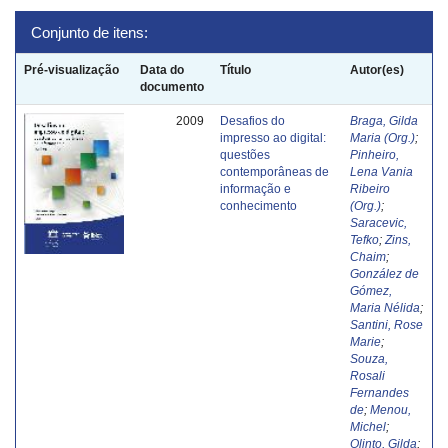
Conjunto de itens:
Pré-visualização
Data do
Título
Autor(es)
documento
2009
Desafios do
Braga, Gilda
impresso ao digital:
Maria (Org.)
;
questões
Pinheiro,
contemporâneas de
Lena Vania
informação e
Ribeiro
conhecimento
(Org.)
;
Saracevic,
Tefko
;
Zins,
Chaim
;
González de
Gómez,
Maria Nélida
;
Santini, Rose
Marie
;
Souza,
Rosali
Fernandes
de
;
Menou,
Michel
;
Olinto, Gilda
;