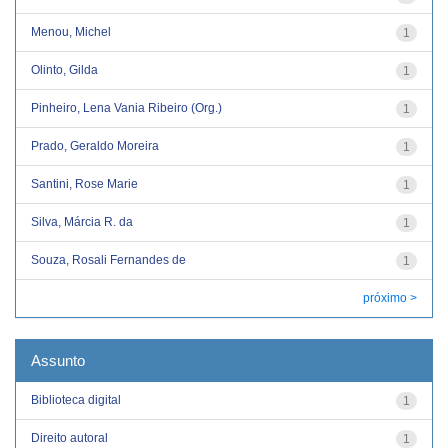
Menou, Michel
1
Olinto, Gilda
1
Pinheiro, Lena Vania Ribeiro (Org.)
1
Prado, Geraldo Moreira
1
Santini, Rose Marie
1
Silva, Márcia R. da
1
Souza, Rosali Fernandes de
1
próximo >
Assunto
Biblioteca digital
1
Direito autoral
1