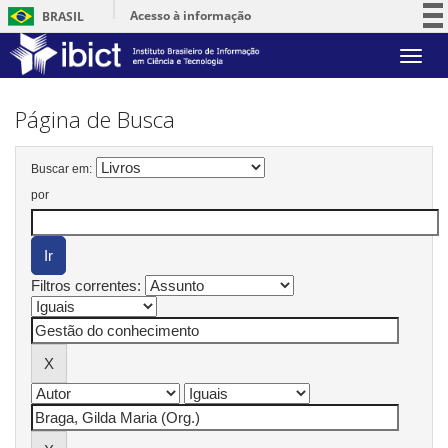
Acesso à informação
BRASIL
Participe
Skip
Serviços
navigation
Legislação
Página de Busca
Canais
Buscar em:
por
Filtros correntes: