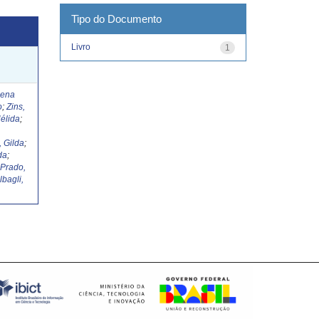
Tipo do Documento
Livro
1
Lena
o
;
Zins,
élida
;
, Gilda
;
da
;
;
Prado,
lbagli,