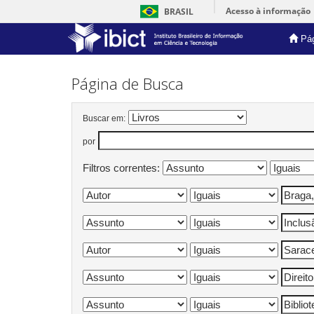
Acesso à informação
BRASIL
Pág
Skip
navigation
Página de Busca
Buscar em:
por
Filtros correntes: