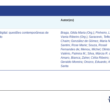
Autor(es)
digital: questões contemporâneas de
Braga, Gilda Maria (Org.)
;
Pinheiro, 
to
Vania Ribeiro (Org.)
;
Saracevic, Tefk
Chaim
;
González de Gómez, Maria N
Santini, Rose Marie
;
Souza, Rosali
Fernandes de
;
Menou, Michel
;
Olinto
Valério, Palmira M.
;
Silva, Márcia R. 
Amaro, Bianca
;
Zaher, Célia Ribeiro
Geraldo Moreira
;
Orozco, Eduardo
;
A
Sarita