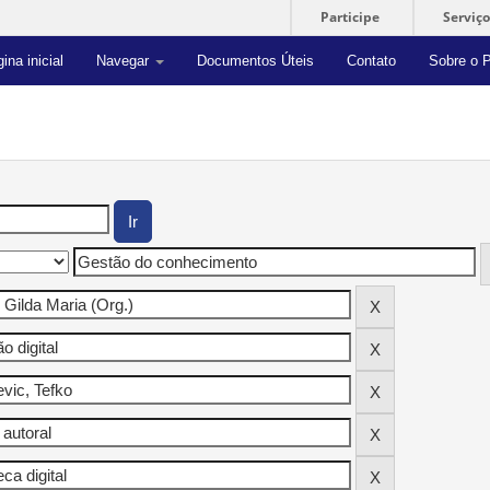
Participe
Serviço
ina inicial
Navegar
Documentos Úteis
Contato
Sobre o P