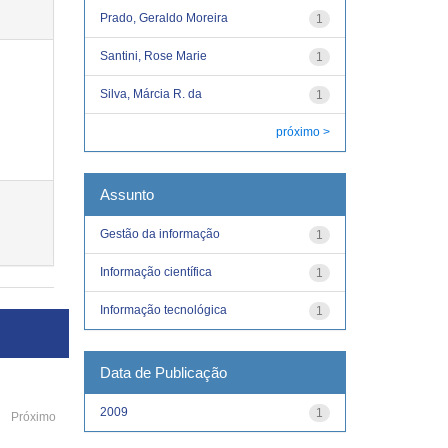
Prado, Geraldo Moreira
1
Santini, Rose Marie
1
Silva, Márcia R. da
1
próximo >
Assunto
Gestão da informação
1
Informação científica
1
Informação tecnológica
1
Data de Publicação
2009
1
Próximo