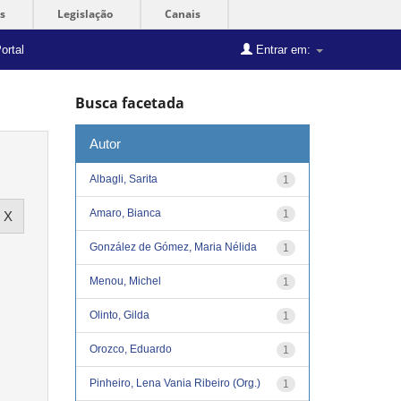
s
Legislação
Canais
ortal
Entrar em:
Busca facetada
Autor
Albagli, Sarita
1
Amaro, Bianca
1
González de Gómez, Maria Nélida
1
Menou, Michel
1
Olinto, Gilda
1
Orozco, Eduardo
1
Pinheiro, Lena Vania Ribeiro (Org.)
1