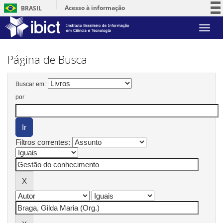
Acesso à informação
BRASIL
Participe
Skip
Serviços
navigation
Legislação
Página de Busca
Canais
Buscar em:
por
Filtros correntes: