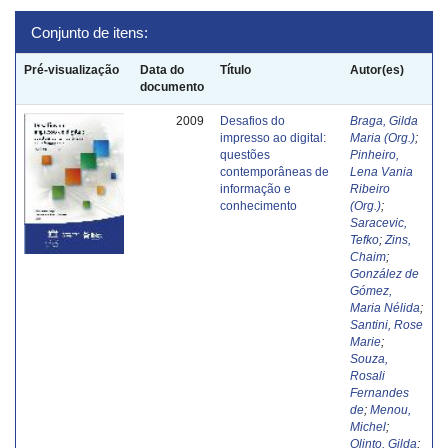
Conjunto de itens:
Pré-visualização
Data do
Título
Autor(es)
documento
2009
Desafios do
Braga, Gilda
impresso ao digital:
Maria (Org.)
;
questões
Pinheiro,
contemporâneas de
Lena Vania
informação e
Ribeiro
conhecimento
(Org.)
;
Saracevic,
Tefko
;
Zins,
Chaim
;
González de
Gómez,
Maria Nélida
;
Santini, Rose
Marie
;
Souza,
Rosali
Fernandes
de
;
Menou,
Michel
;
Olinto, Gilda
;