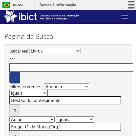
Acesso à informação
BRASIL
Participe
Skip
Serviços
navigation
Legislação
Página de Busca
Canais
Buscar em:
por
Filtros correntes: