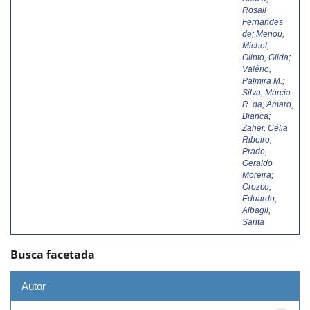
Rosali
Fernandes
de
;
Menou,
Michel
;
Olinto, Gilda
;
Valério,
Palmira M.
;
Silva, Márcia
R. da
;
Amaro,
Bianca
;
Zaher, Célia
Ribeiro
;
Prado,
Geraldo
Moreira
;
Orozco,
Eduardo
;
Albagli,
Sarita
Busca facetada
Autor