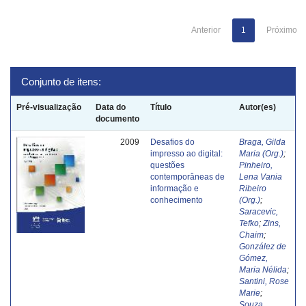
Anterior
1
Próximo
Conjunto de itens:
Pré-visualização
Data do
Título
Autor(es)
documento
2009
Desafios do
Braga, Gilda
impresso ao digital:
Maria (Org.)
;
questões
Pinheiro,
contemporâneas de
Lena Vania
informação e
Ribeiro
conhecimento
(Org.)
;
Saracevic,
Tefko
;
Zins,
Chaim
;
González de
Gómez,
Maria Nélida
;
Santini, Rose
Marie
;
Souza,