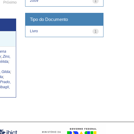
2009
1
Próximo
Tipo do Documento
Livro
1
Lena
o
;
Zins,
élida
;
, Gilda
;
da
;
;
Prado,
lbagli,