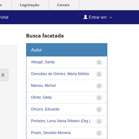
s
Legislação
Canais
ortal
Entrar em:
Busca facetada
Autor
Albagli, Sarita
1
González de Gómez, Maria Nélida
1
Menou, Michel
1
Olinto, Gilda
1
Orozco, Eduardo
1
Pinheiro, Lena Vania Ribeiro (Org.)
1
Prado, Geraldo Moreira
1