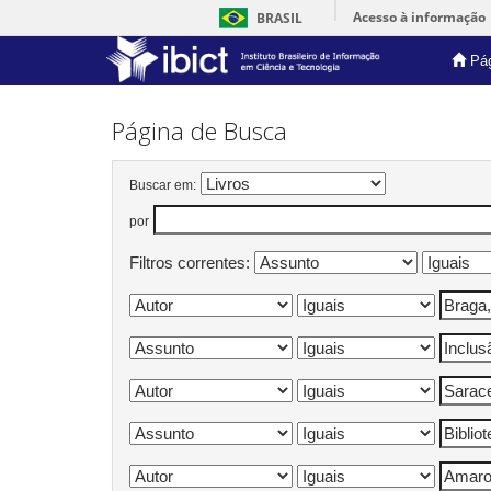
Acesso à informação
BRASIL
Pág
Skip
navigation
Página de Busca
Buscar em:
por
Filtros correntes: