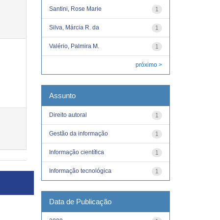
Santini, Rose Marie
1
Silva, Márcia R. da
1
Valério, Palmira M.
1
próximo >
Assunto
Direito autoral
1
Gestão da informação
1
Informação científica
1
Informação tecnológica
1
Data de Publicação