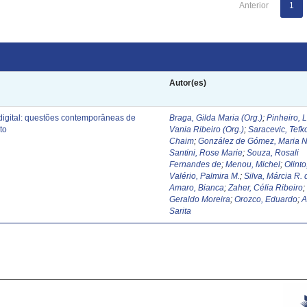
Anterior
1
Autor(es)
digital: questões contemporâneas de
Braga, Gilda Maria (Org.)
;
Pinheiro, 
to
Vania Ribeiro (Org.)
;
Saracevic, Tefk
Chaim
;
González de Gómez, Maria N
Santini, Rose Marie
;
Souza, Rosali
Fernandes de
;
Menou, Michel
;
Olinto
Valério, Palmira M.
;
Silva, Márcia R. 
Amaro, Bianca
;
Zaher, Célia Ribeiro
Geraldo Moreira
;
Orozco, Eduardo
;
A
Sarita