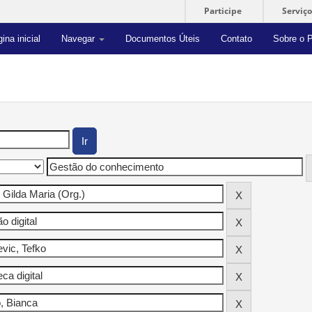
Participe
Serviço
ina inicial
Navegar
Documentos Úteis
Contato
Sobre o P