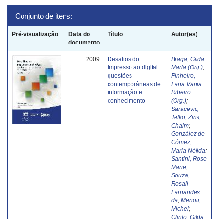
Conjunto de itens:
Pré-visualização
Data do
Título
Autor(es)
documento
2009
Desafios do
Braga, Gilda
impresso ao digital:
Maria (Org.)
;
questões
Pinheiro,
contemporâneas de
Lena Vania
informação e
Ribeiro
conhecimento
(Org.)
;
Saracevic,
Tefko
;
Zins,
Chaim
;
González de
Gómez,
Maria Nélida
;
Santini, Rose
Marie
;
Souza,
Rosali
Fernandes
de
;
Menou,
Michel
;
Olinto, Gilda
;