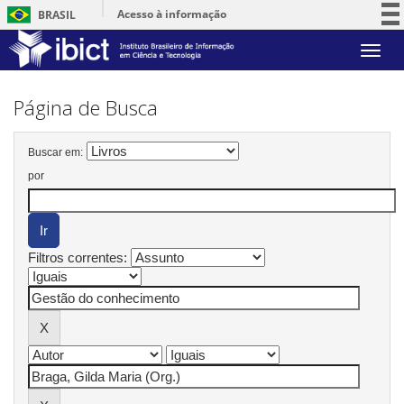
Acesso à informação
BRASIL
Participe
Skip
Serviços
navigation
Legislação
Página de Busca
Canais
Buscar em:
por
Filtros correntes: