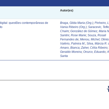
Autor(es)
digital: questões contemporâneas de
Braga, Gilda Maria (Org.)
;
Pinheiro, 
to
Vania Ribeiro (Org.)
;
Saracevic, Tefk
Chaim
;
González de Gómez, Maria N
Santini, Rose Marie
;
Souza, Rosali
Fernandes de
;
Menou, Michel
;
Olinto
Valério, Palmira M.
;
Silva, Márcia R. 
Amaro, Bianca
;
Zaher, Célia Ribeiro
Geraldo Moreira
;
Orozco, Eduardo
;
A
Sarita