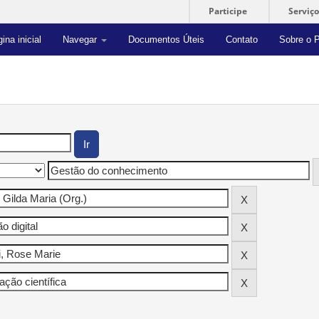
Participe
Serviço
ina inicial
Navegar
Documentos Úteis
Contato
Sobre o P