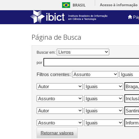
Acesso à informação
BRASIL
Pág
Skip
navigation
Página de Busca
Buscar em:
por
Filtros correntes:
Retornar valores