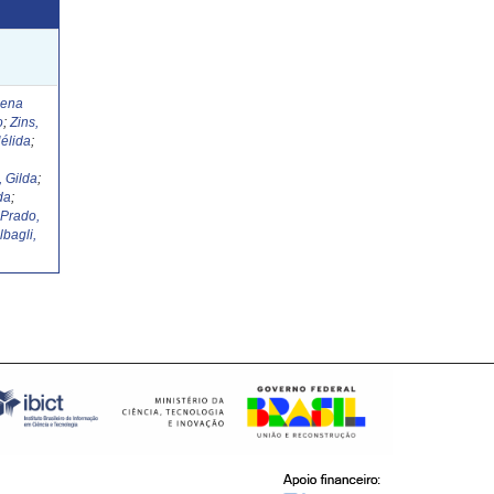
Lena
o
;
Zins,
élida
;
, Gilda
;
da
;
;
Prado,
lbagli,