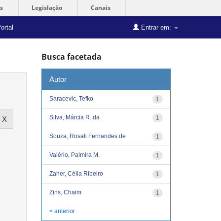
s
Legislação
Canais
ortal
Entrar em:
Busca facetada
Autor
Saracevic, Tefko
1
Silva, Márcia R. da
1
Souza, Rosali Fernandes de
1
Valério, Palmira M.
1
Zaher, Célia Ribeiro
1
Zins, Chaim
1
< anterior