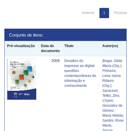
Anterior
1
Próximo
Conjunto de itens:
Pré-visualização
Data do
Título
Autor(es)
documento
2009
Desafios do
Braga, Gilda
impresso ao digital:
Maria (Org.)
;
questões
Pinheiro,
contemporâneas de
Lena Vania
informação e
Ribeiro
conhecimento
(Org.)
;
Saracevic,
Tefko
;
Zins,
Chaim
;
González de
Gómez,
Maria Nélida
;
Santini, Rose
Marie
;
Souza,