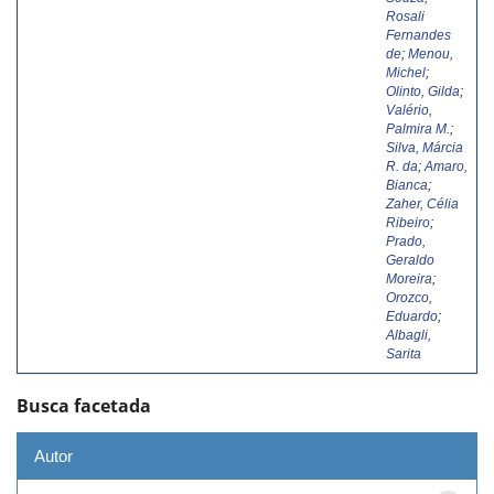
Rosali
Fernandes
de
;
Menou,
Michel
;
Olinto, Gilda
;
Valério,
Palmira M.
;
Silva, Márcia
R. da
;
Amaro,
Bianca
;
Zaher, Célia
Ribeiro
;
Prado,
Geraldo
Moreira
;
Orozco,
Eduardo
;
Albagli,
Sarita
Busca facetada
Autor