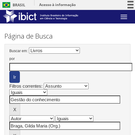
Acesso à informação
BRASIL
Participe
Skip
Serviços
navigation
Legislação
Página de Busca
Canais
Buscar em:
por
Filtros correntes: