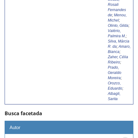
Rosali
Fernandes
de
;
Menou,
Michel
;
Olinto, Gilda
;
Valério,
Palmira M.
;
Silva, Márcia
R. da
;
Amaro,
Bianca
;
Zaher, Célia
Ribeiro
;
Prado,
Geraldo
Moreira
;
Orozco,
Eduardo
;
Albagli,
Sarita
Busca facetada
Autor