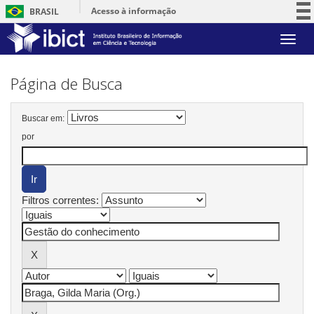
Acesso à informação
BRASIL
Participe
Skip
Serviços
navigation
Legislação
Página de Busca
Canais
Buscar em:
por
Filtros correntes: