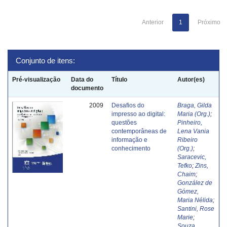
Anterior
1
Próximo
Conjunto de itens:
Pré-visualização
Data do
Título
Autor(es)
documento
2009
Desafios do
Braga, Gilda
impresso ao digital:
Maria (Org.)
;
questões
Pinheiro,
contemporâneas de
Lena Vania
informação e
Ribeiro
conhecimento
(Org.)
;
Saracevic,
Tefko
;
Zins,
Chaim
;
González de
Gómez,
Maria Nélida
;
Santini, Rose
Marie
;
Souza,