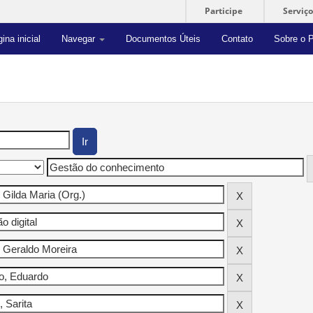
Participe
Serviço
ina inicial
Navegar
Documentos Úteis
Contato
Sobre o P