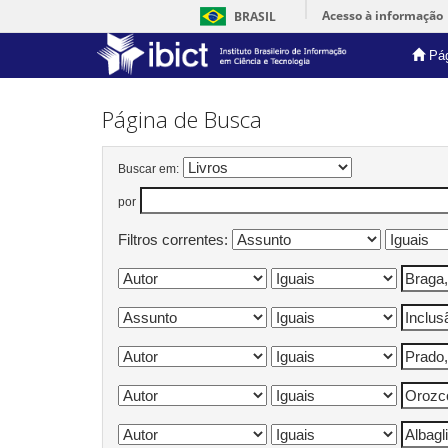
Acesso à informação
BRASIL
Pág
Skip
navigation
Página de Busca
Buscar em:
por
Filtros correntes: