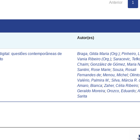
Anterior
1
Autor(es)
digital: questões contemporâneas de
Braga, Gilda Maria (Org.)
;
Pinheiro, 
to
Vania Ribeiro (Org.)
;
Saracevic, Tefk
Chaim
;
González de Gómez, Maria N
Santini, Rose Marie
;
Souza, Rosali
Fernandes de
;
Menou, Michel
;
Olinto
Valério, Palmira M.
;
Silva, Márcia R. 
Amaro, Bianca
;
Zaher, Célia Ribeiro
Geraldo Moreira
;
Orozco, Eduardo
;
A
Sarita