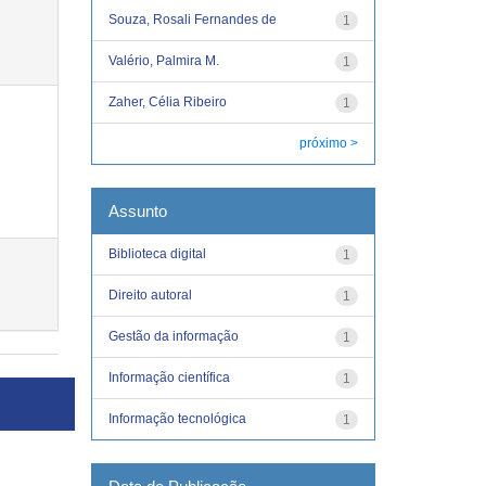
Souza, Rosali Fernandes de
1
Valério, Palmira M.
1
Zaher, Célia Ribeiro
1
próximo >
Assunto
Biblioteca digital
1
Direito autoral
1
Gestão da informação
1
Informação científica
1
Informação tecnológica
1