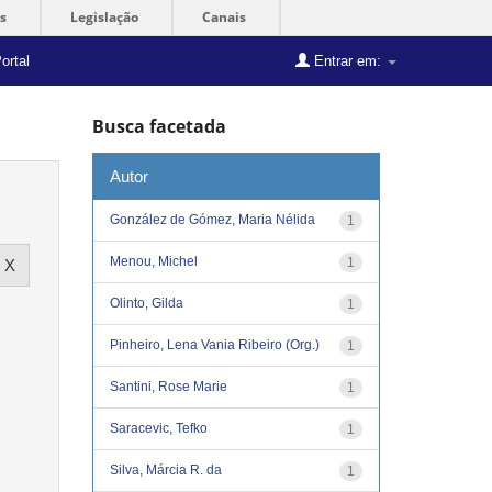
s
Legislação
Canais
ortal
Entrar em:
Busca facetada
Autor
González de Gómez, Maria Nélida
1
Menou, Michel
1
Olinto, Gilda
1
Pinheiro, Lena Vania Ribeiro (Org.)
1
Santini, Rose Marie
1
Saracevic, Tefko
1
Silva, Márcia R. da
1