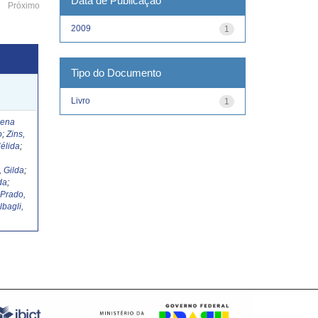
Data de Publicação
Próximo
2009
1
Tipo do Documento
Livro
1
Lena
o
;
Zins,
élida
;
, Gilda
;
da
;
;
Prado,
lbagli,