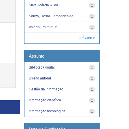
Silva, Márcia R. da
1
Souza, Rosali Fernandes de
1
Valério, Palmira M.
1
próximo >
Assunto
Biblioteca digital
1
Direito autoral
1
Gestão da informação
1
Informação científica
1
Informação tecnológica
1