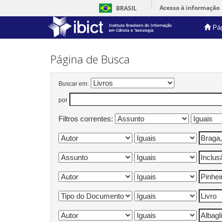
Acesso à informação
BRASIL
Pág
Skip
navigation
Página de Busca
Buscar em:
por
Filtros correntes: