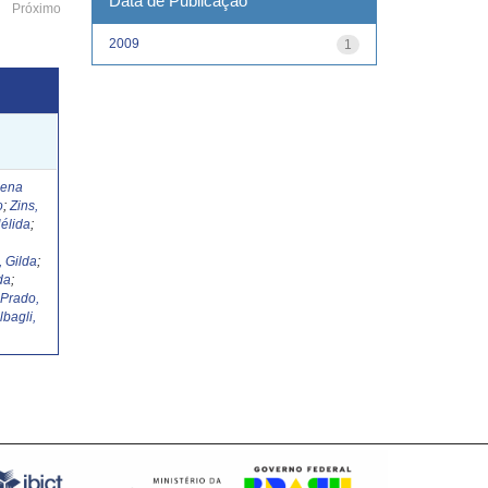
Data de Publicação
Próximo
2009
1
Lena
o
;
Zins,
élida
;
, Gilda
;
da
;
;
Prado,
lbagli,