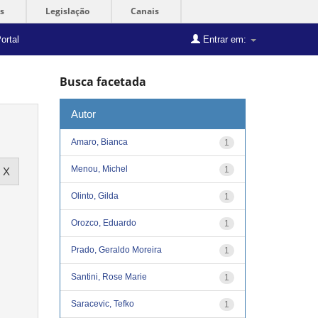
s
Legislação
Canais
ortal
Entrar em:
Busca facetada
Autor
Amaro, Bianca
1
Menou, Michel
1
Olinto, Gilda
1
Orozco, Eduardo
1
Prado, Geraldo Moreira
1
Santini, Rose Marie
1
Saracevic, Tefko
1