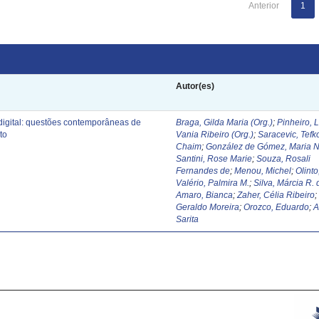
Anterior
1
Autor(es)
digital: questões contemporâneas de
Braga, Gilda Maria (Org.)
;
Pinheiro, 
to
Vania Ribeiro (Org.)
;
Saracevic, Tefk
Chaim
;
González de Gómez, Maria N
Santini, Rose Marie
;
Souza, Rosali
Fernandes de
;
Menou, Michel
;
Olinto
Valério, Palmira M.
;
Silva, Márcia R. 
Amaro, Bianca
;
Zaher, Célia Ribeiro
Geraldo Moreira
;
Orozco, Eduardo
;
A
Sarita