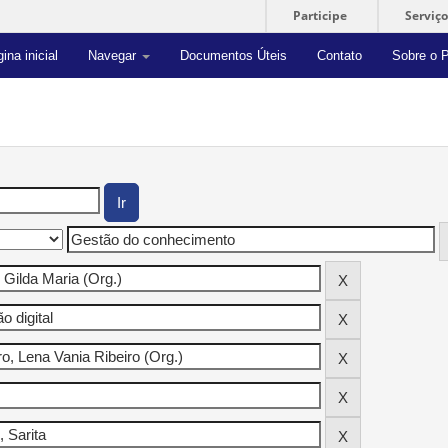
Participe
Serviço
ina inicial
Navegar
Documentos Úteis
Contato
Sobre o P