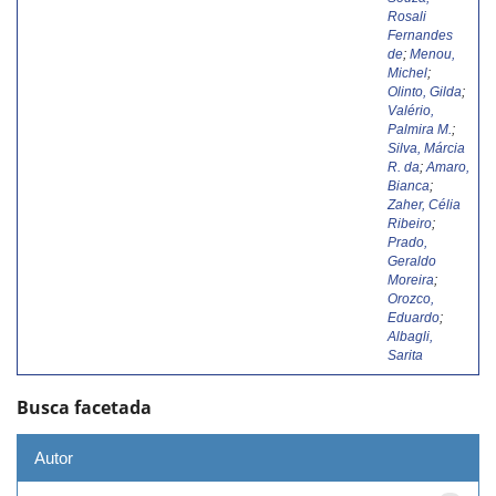
Rosali
Fernandes
de
;
Menou,
Michel
;
Olinto, Gilda
;
Valério,
Palmira M.
;
Silva, Márcia
R. da
;
Amaro,
Bianca
;
Zaher, Célia
Ribeiro
;
Prado,
Geraldo
Moreira
;
Orozco,
Eduardo
;
Albagli,
Sarita
Busca facetada
Autor