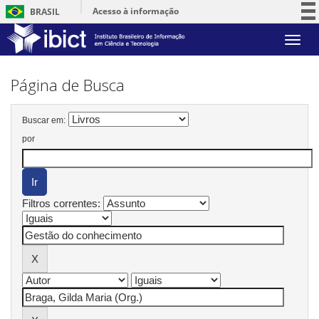
Acesso à informação
BRASIL
Participe
Skip
Serviços
navigation
Legislação
Página de Busca
Canais
Buscar em:
por
Filtros correntes: