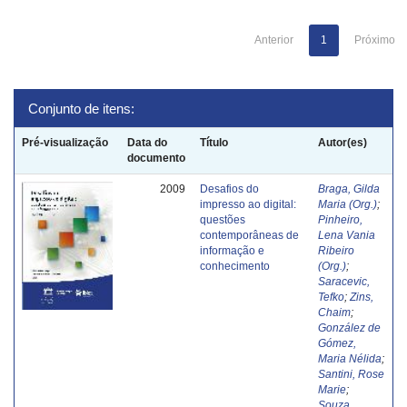
Anterior
1
Próximo
Conjunto de itens:
Pré-visualização
Data do
Título
Autor(es)
documento
2009
Desafios do
Braga, Gilda
impresso ao digital:
Maria (Org.)
;
questões
Pinheiro,
contemporâneas de
Lena Vania
informação e
Ribeiro
conhecimento
(Org.)
;
Saracevic,
Tefko
;
Zins,
Chaim
;
González de
Gómez,
Maria Nélida
;
Santini, Rose
Marie
;
Souza,