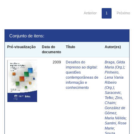
Anterior
1
Próximo
Conjunto de itens:
Pré-visualização
Data do
Título
Autor(es)
documento
2009
Desafios do
Braga, Gilda
impresso ao digital:
Maria (Org.)
;
questões
Pinheiro,
contemporâneas de
Lena Vania
informação e
Ribeiro
conhecimento
(Org.)
;
Saracevic,
Tefko
;
Zins,
Chaim
;
González de
Gómez,
Maria Nélida
;
Santini, Rose
Marie
;
Souza,