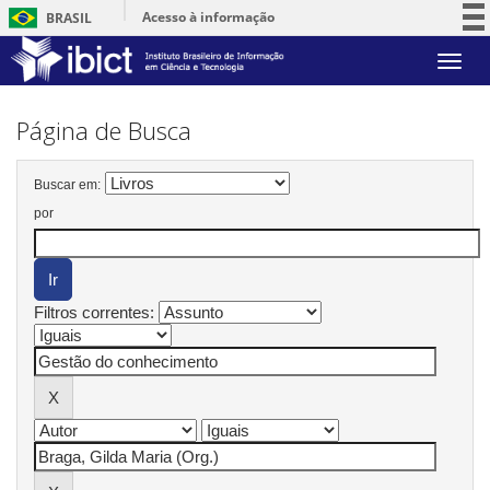
Acesso à informação
BRASIL
Participe
Skip
Serviços
navigation
Legislação
Página de Busca
Canais
Buscar em:
por
Filtros correntes: