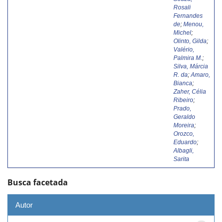
Rosali
Fernandes
de
;
Menou,
Michel
;
Olinto, Gilda
;
Valério,
Palmira M.
;
Silva, Márcia
R. da
;
Amaro,
Bianca
;
Zaher, Célia
Ribeiro
;
Prado,
Geraldo
Moreira
;
Orozco,
Eduardo
;
Albagli,
Sarita
Busca facetada
Autor