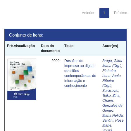
Anterior
1
Próximo
Conjunto de itens:
Pré-visualização
Data do
Título
Autor(es)
documento
2009
Desafios do
Braga, Gilda
impresso ao digital:
Maria (Org.)
;
questões
Pinheiro,
contemporâneas de
Lena Vania
informação e
Ribeiro
conhecimento
(Org.)
;
Saracevic,
Tefko
;
Zins,
Chaim
;
González de
Gómez,
Maria Nélida
;
Santini, Rose
Marie
;
Souza,