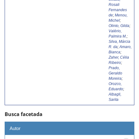
Rosali
Fernandes
de
;
Menou,
Michel
;
Olinto, Gilda
;
Valério,
Palmira M.
;
Silva, Márcia
R. da
;
Amaro,
Bianca
;
Zaher, Célia
Ribeiro
;
Prado,
Geraldo
Moreira
;
Orozco,
Eduardo
;
Albagli,
Sarita
Busca facetada
Autor