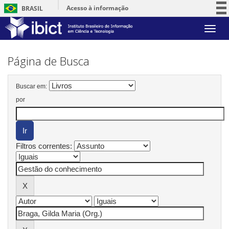
Acesso à informação
BRASIL
Participe
Skip
Serviços
navigation
Legislação
Página de Busca
Canais
Buscar em:
por
Filtros correntes: