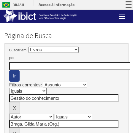
Acesso à informação
BRASIL
Participe
Skip
Serviços
navigation
Legislação
Página de Busca
Canais
Buscar em:
por
Filtros correntes: