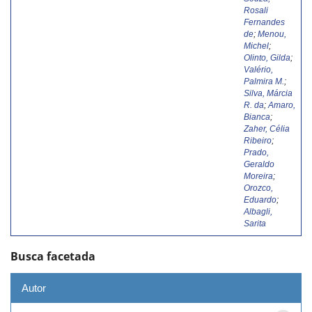
Rosali
Fernandes
de
;
Menou,
Michel
;
Olinto, Gilda
;
Valério,
Palmira M.
;
Silva, Márcia
R. da
;
Amaro,
Bianca
;
Zaher, Célia
Ribeiro
;
Prado,
Geraldo
Moreira
;
Orozco,
Eduardo
;
Albagli,
Sarita
Busca facetada
Autor