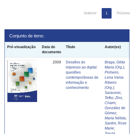
Anterior
1
Próximo
Conjunto de itens:
Pré-visualização
Data do
Título
Autor(es)
documento
2009
Desafios do
Braga, Gilda
impresso ao digital:
Maria (Org.)
;
questões
Pinheiro,
contemporâneas de
Lena Vania
informação e
Ribeiro
conhecimento
(Org.)
;
Saracevic,
Tefko
;
Zins,
Chaim
;
González de
Gómez,
Maria Nélida
;
Santini, Rose
Marie
;
Souza,