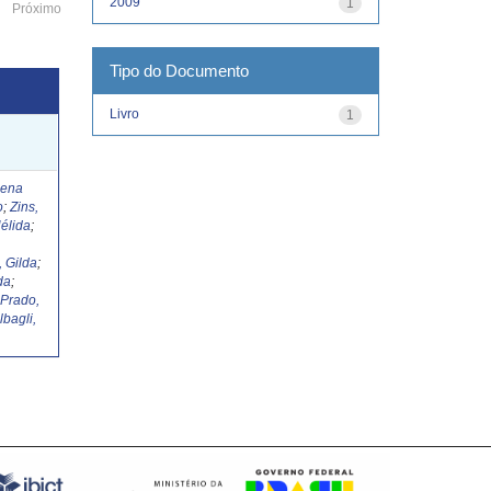
2009
1
Próximo
Tipo do Documento
Livro
1
Lena
o
;
Zins,
élida
;
, Gilda
;
da
;
;
Prado,
lbagli,