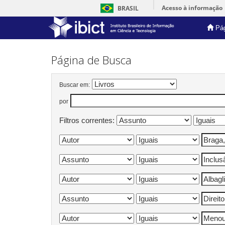
Acesso à informação
BRASIL
Pág
Skip
navigation
Página de Busca
Buscar em:
por
Filtros correntes: