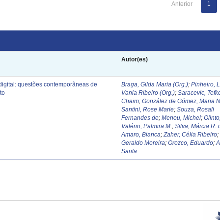
Anterior
1
Autor(es)
digital: questões contemporâneas de
Braga, Gilda Maria (Org.)
;
Pinheiro, 
to
Vania Ribeiro (Org.)
;
Saracevic, Tefk
Chaim
;
González de Gómez, Maria N
Santini, Rose Marie
;
Souza, Rosali
Fernandes de
;
Menou, Michel
;
Olinto
Valério, Palmira M.
;
Silva, Márcia R. 
Amaro, Bianca
;
Zaher, Célia Ribeiro
Geraldo Moreira
;
Orozco, Eduardo
;
A
Sarita