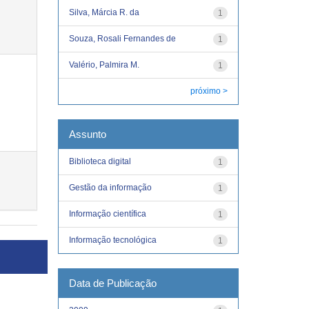
Silva, Márcia R. da
1
Souza, Rosali Fernandes de
1
Valério, Palmira M.
1
próximo >
Assunto
Biblioteca digital
1
Gestão da informação
1
Informação científica
1
Informação tecnológica
1
Data de Publicação