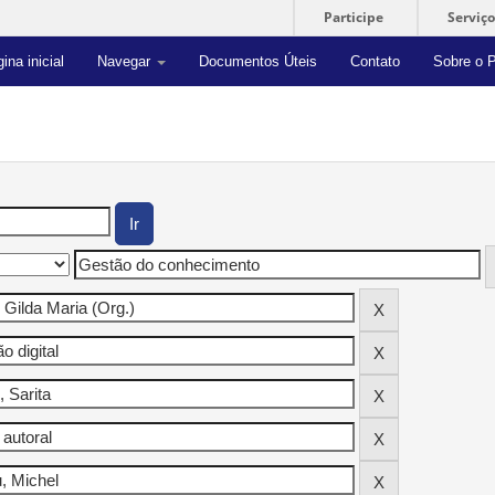
Participe
Serviço
ina inicial
Navegar
Documentos Úteis
Contato
Sobre o P