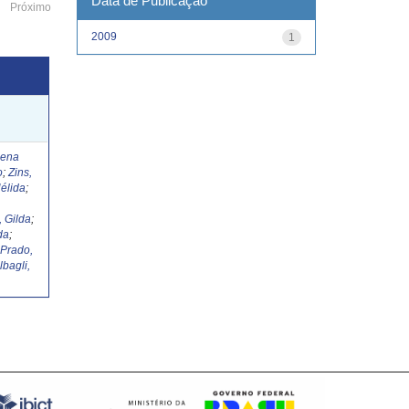
Data de Publicação
Próximo
2009
1
Lena
o
;
Zins,
élida
;
, Gilda
;
da
;
;
Prado,
lbagli,