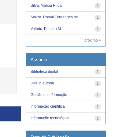
Silva, Márcia R. da
1
Souza, Rosali Fernandes de
1
Valério, Palmira M.
1
próximo >
Assunto
Biblioteca digital
1
Direito autoral
1
Gestão da informação
1
Informação científica
1
Informação tecnológica
1