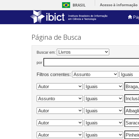
Acesso à informação
BRASIL
Pág
Skip
navigation
Página de Busca
Buscar em:
por
Filtros correntes: