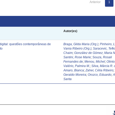
Anterior
1
Autor(es)
digital: questões contemporâneas de
Braga, Gilda Maria (Org.)
;
Pinheiro, 
to
Vania Ribeiro (Org.)
;
Saracevic, Tefk
Chaim
;
González de Gómez, Maria N
Santini, Rose Marie
;
Souza, Rosali
Fernandes de
;
Menou, Michel
;
Olinto
Valério, Palmira M.
;
Silva, Márcia R. 
Amaro, Bianca
;
Zaher, Célia Ribeiro
Geraldo Moreira
;
Orozco, Eduardo
;
A
Sarita