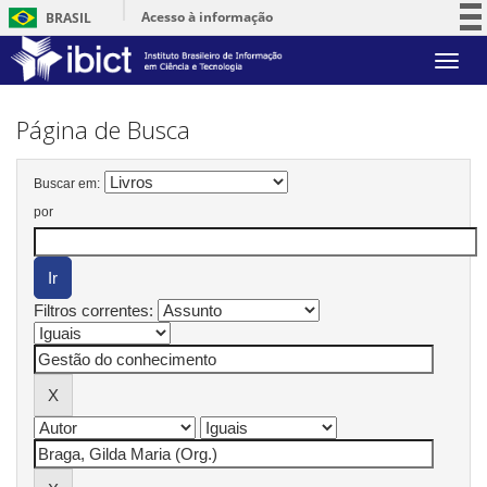
Acesso à informação
BRASIL
Participe
Skip
Serviços
navigation
Legislação
Página de Busca
Canais
Buscar em:
por
Filtros correntes: