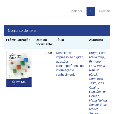
Anterior
1
Próximo
Conjunto de itens:
Pré-visualização
Data do
Título
Autor(es)
documento
2009
Desafios do
Braga, Gilda
impresso ao digital:
Maria (Org.)
;
questões
Pinheiro,
contemporâneas de
Lena Vania
informação e
Ribeiro
conhecimento
(Org.)
;
Saracevic,
Tefko
;
Zins,
Chaim
;
González de
Gómez,
Maria Nélida
;
Santini, Rose
Marie
;
Souza,