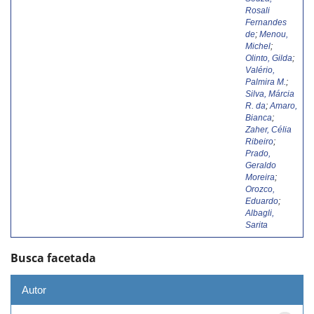
Rosali
Fernandes
de
;
Menou,
Michel
;
Olinto, Gilda
;
Valério,
Palmira M.
;
Silva, Márcia
R. da
;
Amaro,
Bianca
;
Zaher, Célia
Ribeiro
;
Prado,
Geraldo
Moreira
;
Orozco,
Eduardo
;
Albagli,
Sarita
Busca facetada
Autor