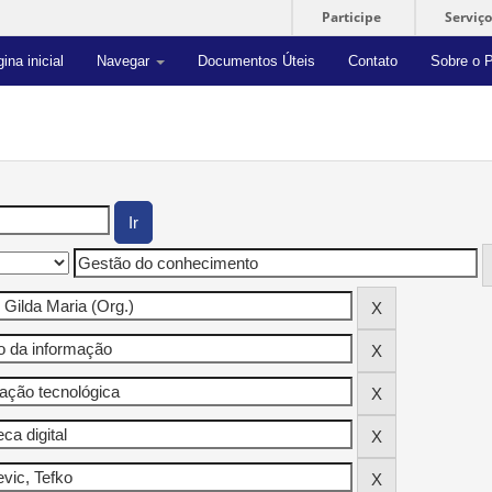
Participe
Serviço
ina inicial
Navegar
Documentos Úteis
Contato
Sobre o P