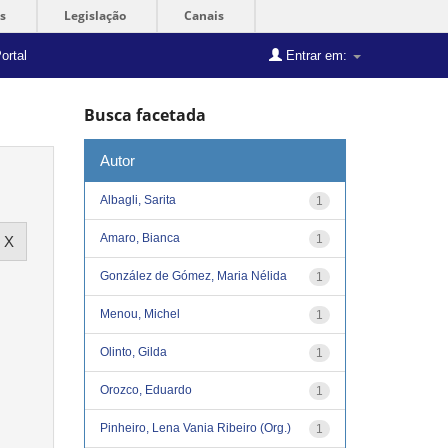
s
Legislação
Canais
ortal
Entrar em:
Busca facetada
Autor
Albagli, Sarita
1
Amaro, Bianca
1
González de Gómez, Maria Nélida
1
Menou, Michel
1
Olinto, Gilda
1
Orozco, Eduardo
1
Pinheiro, Lena Vania Ribeiro (Org.)
1