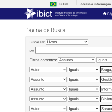
Acesso à informação
BRASIL
Pág
Skip
navigation
Página de Busca
Buscar em:
por
Filtros correntes: