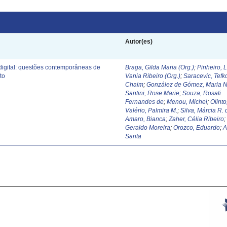
Autor(es)
digital: questões contemporâneas de
Braga, Gilda Maria (Org.)
;
Pinheiro, 
to
Vania Ribeiro (Org.)
;
Saracevic, Tefk
Chaim
;
González de Gómez, Maria N
Santini, Rose Marie
;
Souza, Rosali
Fernandes de
;
Menou, Michel
;
Olinto
Valério, Palmira M.
;
Silva, Márcia R. 
Amaro, Bianca
;
Zaher, Célia Ribeiro
Geraldo Moreira
;
Orozco, Eduardo
;
A
Sarita