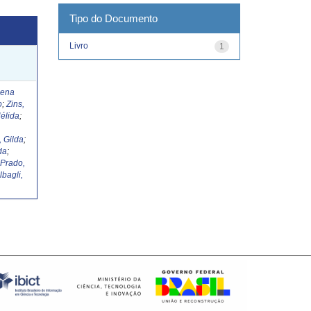
Tipo do Documento
Livro
1
Lena
o
;
Zins,
élida
;
, Gilda
;
da
;
;
Prado,
lbagli,