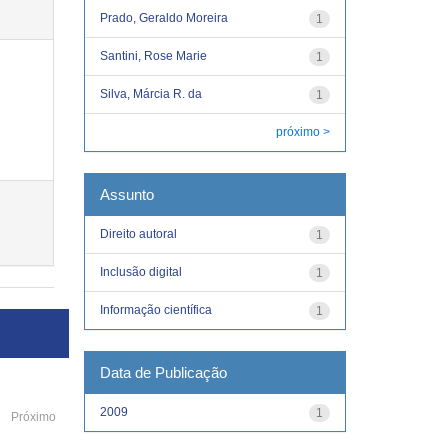
Prado, Geraldo Moreira
1
Santini, Rose Marie
1
Silva, Márcia R. da
1
próximo >
Assunto
Direito autoral
1
Inclusão digital
1
Informação científica
1
Data de Publicação
2009
1
Próximo