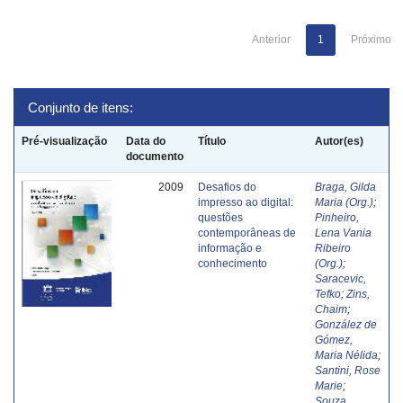
Anterior
1
Próximo
Conjunto de itens:
Pré-visualização
Data do
Título
Autor(es)
documento
2009
Desafios do
Braga, Gilda
impresso ao digital:
Maria (Org.)
;
questões
Pinheiro,
contemporâneas de
Lena Vania
informação e
Ribeiro
conhecimento
(Org.)
;
Saracevic,
Tefko
;
Zins,
Chaim
;
González de
Gómez,
Maria Nélida
;
Santini, Rose
Marie
;
Souza,