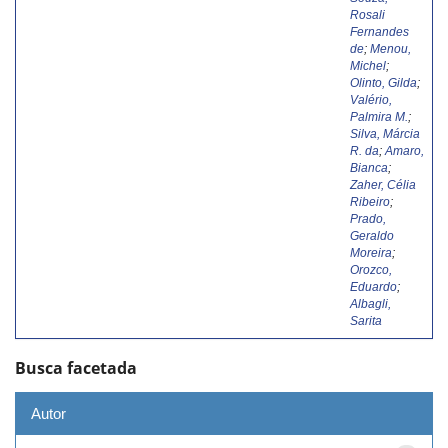
Rosali
Fernandes
de
;
Menou,
Michel
;
Olinto, Gilda
;
Valério,
Palmira M.
;
Silva, Márcia
R. da
;
Amaro,
Bianca
;
Zaher, Célia
Ribeiro
;
Prado,
Geraldo
Moreira
;
Orozco,
Eduardo
;
Albagli,
Sarita
Busca facetada
Autor