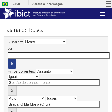
Acesso à informação
BRASIL
Participe
Skip
Serviços
navigation
Legislação
Página de Busca
Canais
Buscar em:
por
Filtros correntes: