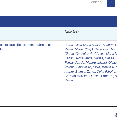
Anterior
1
Autor(es)
digital: questões contemporâneas de
Braga, Gilda Maria (Org.)
;
Pinheiro, 
to
Vania Ribeiro (Org.)
;
Saracevic, Tefk
Chaim
;
González de Gómez, Maria N
Santini, Rose Marie
;
Souza, Rosali
Fernandes de
;
Menou, Michel
;
Olinto
Valério, Palmira M.
;
Silva, Márcia R. 
Amaro, Bianca
;
Zaher, Célia Ribeiro
Geraldo Moreira
;
Orozco, Eduardo
;
A
Sarita