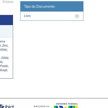
Próximo
Tipo do Documento
Livro
1
Lena
o
;
Zins,
élida
;
, Gilda
;
da
;
;
Prado,
lbagli,