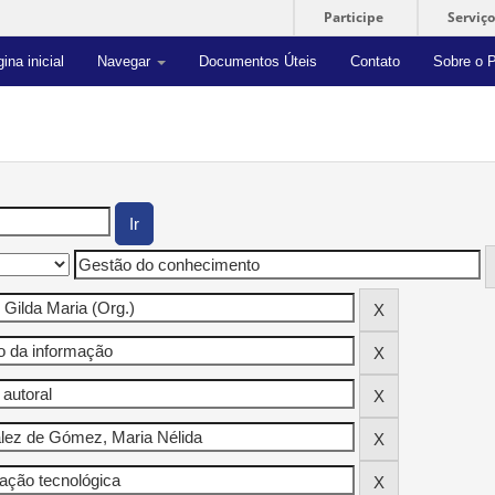
Participe
Serviço
ina inicial
Navegar
Documentos Úteis
Contato
Sobre o P