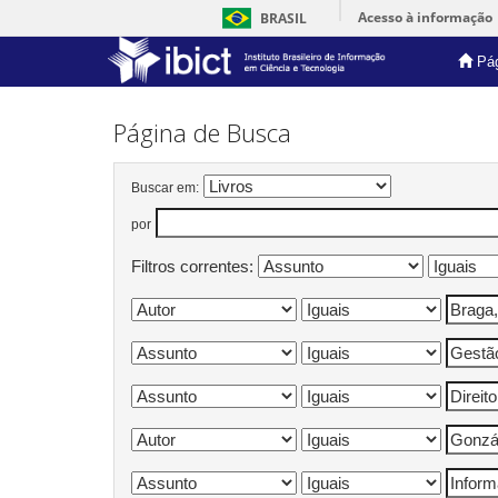
Acesso à informação
BRASIL
Pág
Skip
navigation
Página de Busca
Buscar em:
por
Filtros correntes: