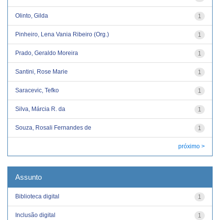
Olinto, Gilda
1
Pinheiro, Lena Vania Ribeiro (Org.)
1
Prado, Geraldo Moreira
1
Santini, Rose Marie
1
Saracevic, Tefko
1
Silva, Márcia R. da
1
Souza, Rosali Fernandes de
1
próximo >
Assunto
Biblioteca digital
1
Inclusão digital
1