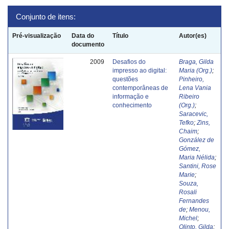
Conjunto de itens:
Pré-visualização
Data do
Título
Autor(es)
documento
2009
Desafios do
Braga, Gilda
impresso ao digital:
Maria (Org.)
;
questões
Pinheiro,
contemporâneas de
Lena Vania
informação e
Ribeiro
conhecimento
(Org.)
;
Saracevic,
Tefko
;
Zins,
Chaim
;
González de
Gómez,
Maria Nélida
;
Santini, Rose
Marie
;
Souza,
Rosali
Fernandes
de
;
Menou,
Michel
;
Olinto, Gilda
;