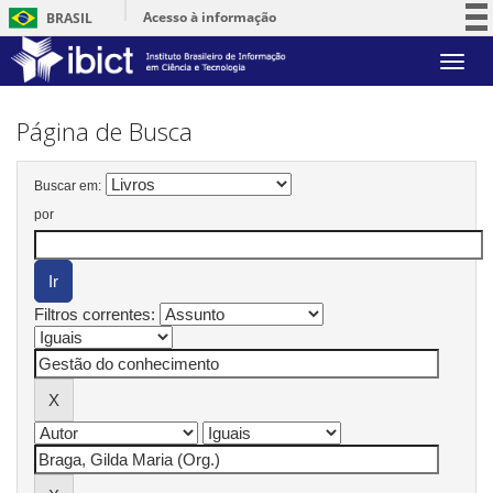
Acesso à informação
BRASIL
Participe
Skip
Serviços
navigation
Legislação
Página de Busca
Canais
Buscar em:
por
Filtros correntes: