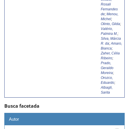
Rosali
Fernandes
de
;
Menou,
Michel
;
Olinto, Gilda
;
Valério,
Palmira M.
;
Silva, Márcia
R. da
;
Amaro,
Bianca
;
Zaher, Célia
Ribeiro
;
Prado,
Geraldo
Moreira
;
Orozco,
Eduardo
;
Albagli,
Sarita
Busca facetada
Autor