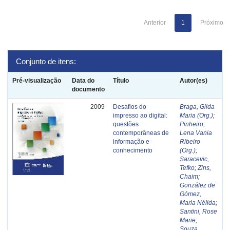
Anterior
1
Próximo
Conjunto de itens:
Pré-visualização
Data do
Título
Autor(es)
documento
2009
Desafios do
Braga, Gilda
impresso ao digital:
Maria (Org.)
;
questões
Pinheiro,
contemporâneas de
Lena Vania
informação e
Ribeiro
conhecimento
(Org.)
;
Saracevic,
Tefko
;
Zins,
Chaim
;
González de
Gómez,
Maria Nélida
;
Santini, Rose
Marie
;
Souza,