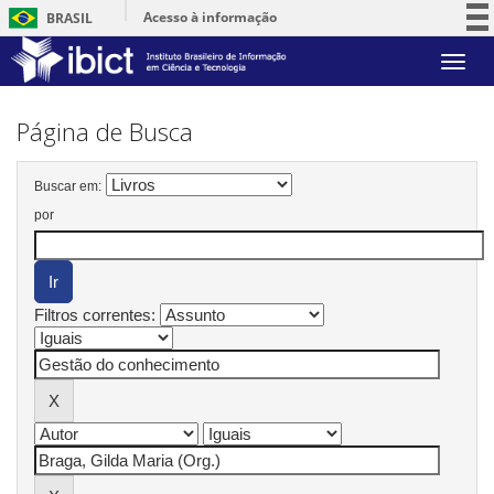
Acesso à informação
BRASIL
Participe
Skip
Serviços
navigation
Legislação
Página de Busca
Canais
Buscar em:
por
Filtros correntes: